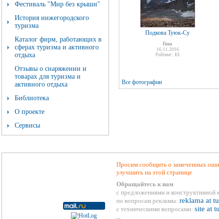
Фестиваль "Мир без крыши"
История нижегородского
туризма
Подкова Туюк-Су
Каталог фирм, работающих в
finn
сферах туризма и активного
16.11.2016
отдыха
Рейтинг:
15
Отзывы о снаряжении и
товарах для туризма и
Все фотографии
активного отдыха
Библиотека
О проекте
Сервисы
Просим сообщить о замеченных ошиб
улучшить на этой странице
Обращайтесь к нам
с предложениями и конструктивной 
reklama at t
по вопросам рекламы:
site at 
с техническими вопросами: