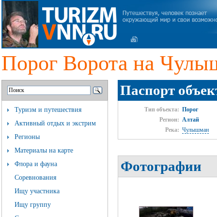
Порог Ворота на Чулы
Паспорт объек
Туризм и путешествия
Тип объекта:
Порог
Регион:
Алтай
Активный отдых и экстрим
Река:
Чулышман
Регионы
Материалы на карте
Фотографии
Флора и фауна
Соревнования
Ищу участника
Ищу группу