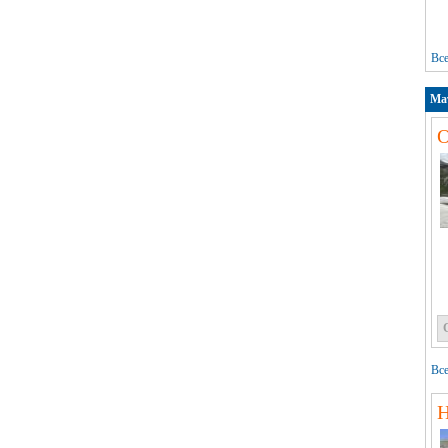
Вс
Ма
О
Все
Н