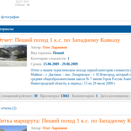
29.07.2017
Рейтинг:
10
е фотографии
териалы
тчет: Пеший поход 1 к.с. по Западному Кавказу
Автор:
Олег Ларионов
Вид туризма:
Пеший
Категория сложности:
1
Сроки:
15.06.2009 - 29.06.2009
Отчет о пешем туристическом походе первой категории сложности по
Майкоп – г. Дагомыс – пос. Лазаревское – г. Н.Новгород, которы
средняя общеобразовательная школа № 7 имени Героя России Анат
Нижегородской области, в период с 15 по 29 июля 2009 г.
Суммарный рейтинг:
30
Просмотры:
13661
Комментарии:
1
Дата размещения:
 отчеты (2)
итка маршрута: Пеший поход 1 к.с. по Западному К
Автор:
Олег Ларионов