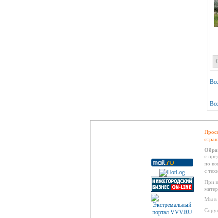
Все
Все
Проси
стран
Обра
с пре
по во
с тех
При п
матер
Мы в 
Copyr