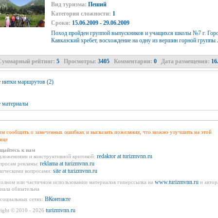
Вид туризма:
Пеший
Категория сложности:
1
Сроки:
15.06.2009 - 29.06.2009
Поход пройден группой выпускников и учащихся школы №7 г. Город
Кавказский хребет, восхождение на одну из вершин горной группы 
Суммарный рейтинг:
5
Просмотры:
3405
Комментарии:
0
Дата размещения:
16.
 нитки маршрутов (2)
 материалы
м сообщить о замеченных ошибках и высказать пожелания, что можно улучшить на этой
ице
щайтесь к нам
redaktor at turizmvnn.ru
дложениями и конструктивной критикой:
reklama at turizmvnn.ru
просам рекламы:
site at turizmvnn.ru
ническими вопросами:
www.turizmvnn.ru
олном или частичном использовании материалов гиперссылка на
и автор
иала обязательна
ВКонтакте
социальных сетях:
turizmvnn.ru
ight © 2010 - 2026