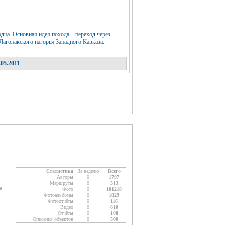
ца. Основная идея похода – переход через
Лагонакского нагорья Западного Кавказа.
05.2011
Статистика
За неделю
Всего
Авторы
0
1797
Маршруты
0
313
а
Фото
0
101218
Фотоальбомы
0
1829
Фотоотчёты
0
116
Видео
0
610
Отчёты
0
108
Описания объектов
0
500