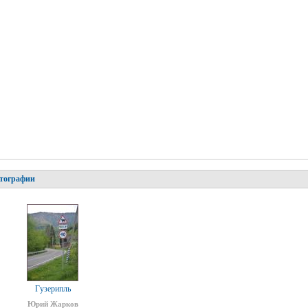
тографии
Гузерипль
Юрий Жарков