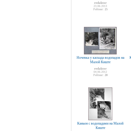
redaktor
23.06.2013
Рейтинг:
25
Ночевка у каскада водопадов на
Малой Киште
redaktor
04.06.2012
Рейтинг:
20
Каньон с водопадами на Малой
Киште