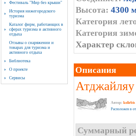
Фестиваль "Мир без крыши"
Высота:
4300 
История нижегородского
туризма
Категория лет
Каталог фирм, работающих в
сферах туризма и активного
Категория зим
отдыха
Характер скло
Отзывы о снаряжении и
товарах для туризма и
активного отдыха
Библиотека
Описания
О проекте
Сервисы
Атджайляу 
Автор:
kolirbis
Расположен в от
Суммарный ре