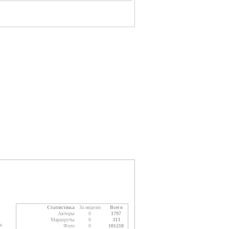
Статистика
За неделю
Всего
Авторы
0
1797
Маршруты
0
313
а
Фото
0
101218