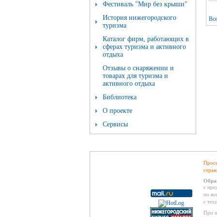
Фестиваль "Мир без крыши"
История нижегородского
Все
туризма
Каталог фирм, работающих в
сферах туризма и активного
отдыха
Отзывы о снаряжении и
товарах для туризма и
активного отдыха
Библиотека
О проекте
Сервисы
Проси
стран
Обра
с пре
по во
с тех
При п