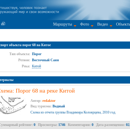
Маршруты
Фото
Видео
Объект
порт объекта порог 68 на Китое
Тип объекта:
Порог
Регион:
Восточный Саян
Река:
Китой
териалы
хема: Порог 68 на реке Китой
Автор:
redaktor
Вид туризма:
Водный
Схема из отчета группы Владимира Колоярцева, 2010 год.
Суммарный рейтинг:
0
Просмотры:
1746
Комментарии:
0
Дата размещения:
02.