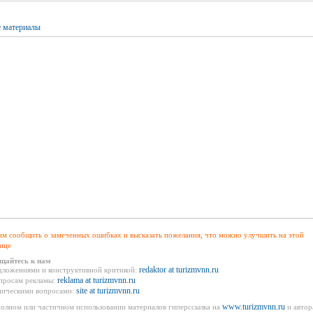
 материалы
м сообщить о замеченных ошибках и высказать пожелания, что можно улучшить на этой
ице
щайтесь к нам
redaktor at turizmvnn.ru
дложениями и конструктивной критикой:
reklama at turizmvnn.ru
просам рекламы:
site at turizmvnn.ru
ническими вопросами:
www.turizmvnn.ru
олном или частичном использовании материалов гиперссылка на
и автор