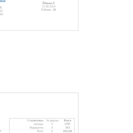
ьной
Diman.S
12.08.2010
.S
Рейтинг:
29
10
25
Статистика
За неделю
Всего
Авторы
0
1797
Маршруты
0
313
а
Фото
0
101218