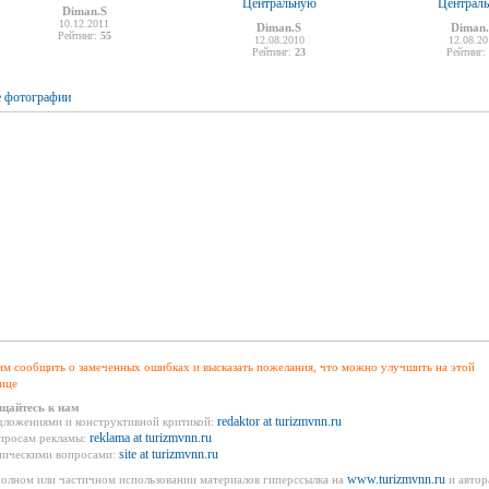
Центральную
Централ
Diman.S
10.12.2011
Diman.S
Diman
Рейтинг:
55
12.08.2010
12.08.20
Рейтинг:
23
Рейтинг:
е фотографии
м сообщить о замеченных ошибках и высказать пожелания, что можно улучшить на этой
ице
щайтесь к нам
redaktor at turizmvnn.ru
дложениями и конструктивной критикой:
reklama at turizmvnn.ru
просам рекламы:
site at turizmvnn.ru
ническими вопросами:
www.turizmvnn.ru
олном или частичном использовании материалов гиперссылка на
и автор