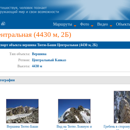
Маршруты
Фото
Видео
Объект
тральная (4430 м, 2Б)
порт объекта вершина Тютю-Баши Центральная (4430 м, 2Б)
Тип объекта:
Вершина
Регион:
Центральный Кавказ
Высота:
4430 м
тографии
Вершина Тютю-Баши
Вид на Тютю Ложную и
Гребень в сторон