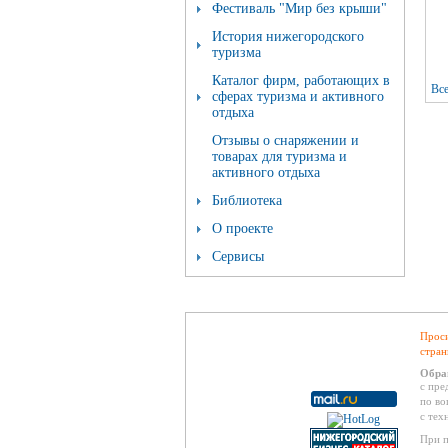
Фестиваль "Мир без крыши"
История нижегородского
туризма
Каталог фирм, работающих в
Вс
сферах туризма и активного
отдыха
Отзывы о снаряжении и
товарах для туризма и
активного отдыха
Библиотека
О проекте
Сервисы
Проси
стран
Обра
с пре
по во
с тех
При п