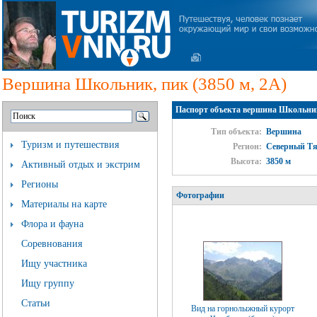
Вершина Школьник, пик (3850 м, 2А)
Паспорт объекта вершина Школьник,
Тип объекта:
Вершина
Туризм и путешествия
Регион:
Северный Т
Высота:
3850 м
Активный отдых и экстрим
Регионы
Фотографии
Материалы на карте
Флора и фауна
Соревнования
Ищу участника
Ищу группу
Статьи
Вид на горнолыжный курорт