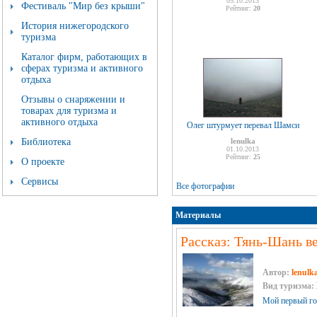
05.10.2013
Фестиваль "Мир без крыши"
Рейтинг:
20
История нижегородского
туризма
Каталог фирм, работающих в
сферах туризма и активного
отдыха
Отзывы о снаряжении и
товарах для туризма и
активного отдыха
Олег штурмует перевал Шамси
Библиотека
lenulka
01.10.2013
Рейтинг:
25
О проекте
Сервисы
Все фотографии
Материалы
Рассказ: Тянь-Шань в
Автор:
lenulk
Вид туризма:
Мой первый го