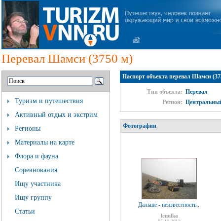
Перевал Шамси (3750 м)
Паспорт объекта перевал Шамси (37
Тип объекта:
Перевал
Туризм и путешествия
Регион:
Центральны
Активный отдых и экстрим
Фотографии
Регионы
Материалы на карте
Флора и фауна
Соревнования
Ищу участника
Ищу группу
Дальше - неизвестность...
Статьи
lenulka