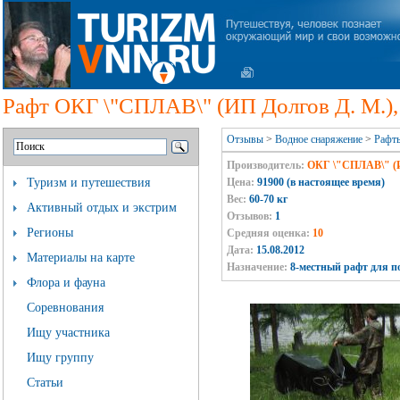
Рафт ОКГ \"СПЛАВ\" (ИП Долгов Д. М.)
Отзывы
>
Водное снаряжение
>
Рафт
Производитель:
ОКГ \"СПЛАВ\" (И
Туризм и путешествия
Цена:
91900 (в настоящее время)
Вес:
60-70 кг
Активный отдых и экстрим
Отзывов:
1
Регионы
Средняя оценка:
10
Дата:
15.08.2012
Материалы на карте
Назначение:
8-местный рафт для п
Флора и фауна
Соревнования
Ищу участника
Ищу группу
Статьи