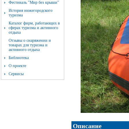
Фестиваль "Мир без крыши"
История нижегородского
туризма
Каталог фирм, работающих в
сферах туризма и активного
отдыха
Отзывы о снаряжении и
товарах для туризма и
активного отдыха
Библиотека
О проекте
Сервисы
Описание